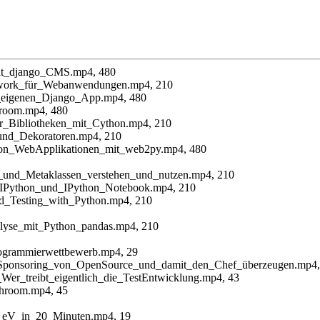
_mit_django_CMS.mp4, 480
ework_für_Webanwendungen.mp4, 210
ur_eigenen_Django_App.mp4, 480
room.mp4, 480
er_Bibliotheken_mit_Cython.mp4, 210
n_und_Dekoratoren.mp4, 210
_von_WebApplikationen_mit_web2py.mp4, 480
en_und_Metaklassen_verstehen_und_nutzen.mp4, 210
in_IPython_und_IPython_Notebook.mp4, 210
d_Testing_with_Python.mp4, 210
nalyse_mit_Python_pandas.mp4, 210
rogrammierwettbewerb.mp4, 29
n, Sponsoring_von_OpenSource_und_damit_den_Chef_überzeugen.mp4,
en_Wer_treibt_eigentlich_die_TestEntwicklung.mp4, 43
hroom.mp4, 45
d_eV_in_20_Minuten.mp4, 19