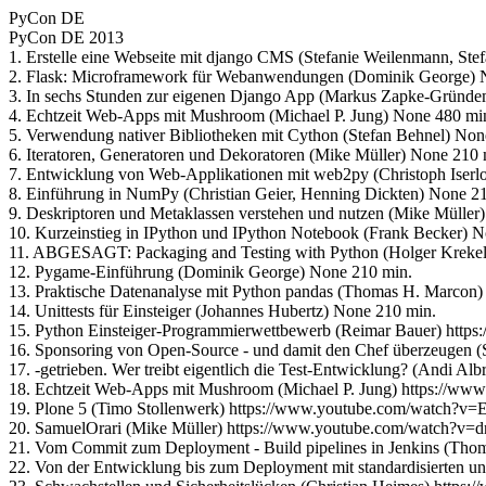
PyCon DE
PyCon DE 2013
1. Erstelle eine Webseite mit django CMS (Stefanie Weilenmann, St
2. Flask: Microframework für Webanwendungen (Dominik George) 
3. In sechs Stunden zur eigenen Django App (Markus Zapke-Gründe
4. Echtzeit Web-Apps mit Mushroom (Michael P. Jung) None 480 mi
5. Verwendung nativer Bibliotheken mit Cython (Stefan Behnel) Non
6. Iteratoren, Generatoren und Dekoratoren (Mike Müller) None 210 
7. Entwicklung von Web-Applikationen mit web2py (Christoph Iserl
8. Einführung in NumPy (Christian Geier, Henning Dickten) None 2
9. Deskriptoren und Metaklassen verstehen und nutzen (Mike Müller
10. Kurzeinstieg in IPython und IPython Notebook (Frank Becker) 
11. ABGESAGT: Packaging and Testing with Python (Holger Krekel
12. Pygame-Einführung (Dominik George) None 210 min.
13. Praktische Datenanalyse mit Python pandas (Thomas H. Marcon)
14. Unittests für Einsteiger (Johannes Hubertz) None 210 min.
15. Python Einsteiger-Programmierwettbewerb (Reimar Bauer) htt
16. Sponsoring von Open-Source - und damit den Chef überzeugen
17. -getrieben. Wer treibt eigentlich die Test-Entwicklung? (And
18. Echtzeit Web-Apps mit Mushroom (Michael P. Jung) https://w
19. Plone 5 (Timo Stollenwerk) https://www.youtube.com/watch?
20. SamuelOrari (Mike Müller) https://www.youtube.com/watch?v
21. Vom Commit zum Deployment - Build pipelines in Jenkins (T
22. Von der Entwicklung bis zum Deployment mit standardisierte