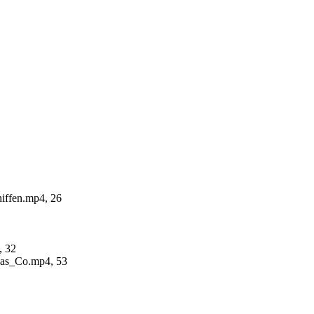
iffen.mp4, 26
, 32
ndas_Co.mp4, 53