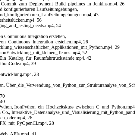
om_Commit_zum_Deployment_Build_pipelines_in_Jenkins.mp4, 26
nd konfigurierbaren Laufzeitumgebungen,
nd_konfigurierbaren_Laufzeitumgebungen.mp4, 43
erheitslücken.mp4, 56
aging_and_testing_needs.mp4, 54
n Continuous Integration erstellen,
on_Continuous_Integration_erstellen.mp4, 26
icklung_wissenschaftlicher_Applikationen_mit_Python.mp4, 29
PythonEntwicklung_mit_kleinen_Teams.mp4, 52
in_Katalog_für_Raumfahrtrückstände.mp4, 42
PythonCode.mp4, 39
entwicklung.mp4, 28
ffen, Über_die_Verwendung_von_Python_zur_Strukturanalyse_von_Sch
 70
 40
Python, IronPython_ein_Hochzeitskuss_zwischen_C_und_Python.mp4
s & Co., Interaktive_Datenanalyse_und_Visualisierung_mit_Python_pa
fach_oder.mp4, 26
r_VFX_mit_PyOpenCl.mp4, 28
_Web_APIs.mp4, 41