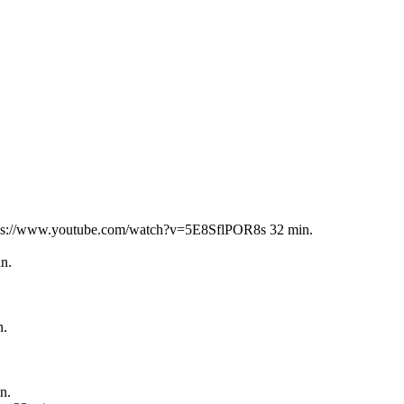
ttps://www.youtube.com/watch?v=5E8SflPOR8s 32 min.
n.
n.
n.