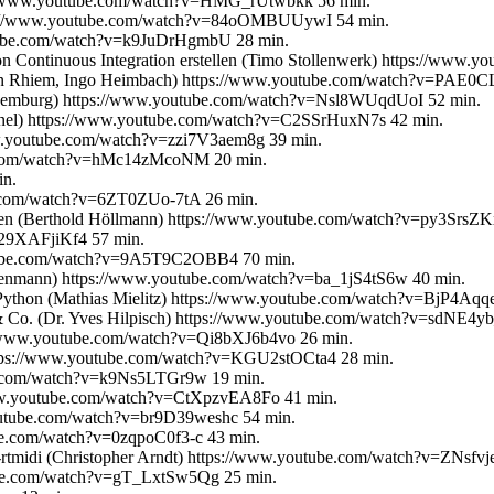
tps://www.youtube.com/watch?v=HMG_rUtwbkk 56 min.
https://www.youtube.com/watch?v=84oOMBUUywI 54 min.
utube.com/watch?v=k9JuDrHgmbU 28 min.
 von Continuous Integration erstellen (Timo Stollenwerk) https://ww
lorian Rhiem, Ingo Heimbach) https://www.youtube.com/watch?v=PAE0
e Lemburg) https://www.youtube.com/watch?v=Nsl8WUqdUoI 52 min.
inel) https://www.youtube.com/watch?v=C2SSrHuxN7s 42 min.
www.youtube.com/watch?v=zzi7V3aem8g 39 min.
ube.com/watch?v=hMc14zMcoNM 20 min.
in.
e.com/watch?v=6ZT0ZUo-7tA 26 min.
ffen (Berthold Höllmann) https://www.youtube.com/watch?v=py3SrsZK
N29XAFjiKf4 57 min.
outube.com/watch?v=9A5T9C2OBB4 70 min.
ilenmann) https://www.youtube.com/watch?v=ba_1jS4tS6w 40 min.
ython (Mathias Mielitz) https://www.youtube.com/watch?v=BjP4Aqqe
as & Co. (Dr. Yves Hilpisch) https://www.youtube.com/watch?v=sdNE4
ps://www.youtube.com/watch?v=Qi8bXJ6b4vo 26 min.
https://www.youtube.com/watch?v=KGU2stOCta4 28 min.
be.com/watch?v=k9Ns5LTGr9w 19 min.
/www.youtube.com/watch?v=CtXpzvEA8Fo 41 min.
youtube.com/watch?v=br9D39weshc 54 min.
ube.com/watch?v=0zqpoC0f3-c 43 min.
n-rtmidi (Christopher Arndt) https://www.youtube.com/watch?v=ZNsfv
utube.com/watch?v=gT_LxtSw5Qg 25 min.