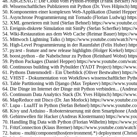
48. ABGESAGT: Die Cloud vom Python-Prompt (Frank Becker) No
49. Wissenschaftliches Publizieren mit Python (Dr. Yves Hilpisch
50. Komponenten einer komplexen Web-Applikation (Daniel Heppe
51. Asynchrone Programmierung mit Tornado (Florian Ludwig) ht
52. XML generieren mit lxml (Stefan Behnel) https://www.youtub
53. Ereignis-diskrete Simulation mit SimPy (Stefan Scherfke) htt
54. Wiki-Restauration aus dem Web Cache (Reimar Bauer) https
55. Mittwoch Lightning Talks () https://www.youtube.com/watch?v
56. High-Level Programmierung in der Raumfahrt (Felix Huber) 
57. py.test - feature and new release highlights (Holger Krekel) h
58. boost.python - die Nabelschnur zu Python (Reinhard Wobst) h
59. Python Packages (Daniel Hepper) https://www.youtube.com/
60. Continuous building with Pybuilder (YADT Project) https://
61. Pythons Datenmodell - Ein Überblick (Oliver Bestwalter) http
62. VHIST - Dokumentation von Workflows wissenschaftlicher Pyt
63. Table Partitioning with Django (Max Tepkeev) https://www.y
64. Die Dinge im Internet der Dinge mit Python verbinden... (An
65. Continuum Data Analytics Stack (Dr. Yves Hilpisch) https://
66. MapReduce mit Disco (Dr. Jan Morlock) https://www.youtub
67. Lupa - LuaJIT in Python (Stefan Behnel) https://www.youtub
68. Kivy und Arduino - Robotersteuerung mit dem Smartphone (An
69. Gehirnwellen für Hacker (Andreas Klostermann) https://www
70. Handling Big Data with Python (Florian Wilhelm) https://ww
71. FritzConnection (Klaus Bremer) https://www.youtube.com/wat
72. batou - multi(component|host|environment|.*) deployment (Ch