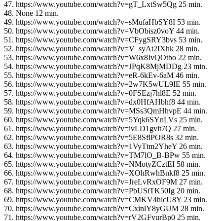
47. https://www.youtube.com/watch?v=gT_LxtSw5Qg 25 min.
48. None 12 min.
49. https://www.youtube.com/watch?v=sMufaHbSY8I 53 min.
50. https://www.youtube.com/watch?v=VbObisz0voY 44 min.
51. https://www.youtube.com/watch?v=CFygSRY3bvs 53 min.
52. https://www.youtube.com/watch?v=V_syAt2IXhk 28 min.
53. https://www.youtube.com/watch?v=W6x8IvQOtbo 22 min.
54. https://www.youtube.com/watch?v=JPqK8MjMDDg 23 min.
55. https://www.youtube.com/watch?v=eR-6kEv-6aM 46 min.
56. https://www.youtube.com/watch?v=2w7K5wUL9IE 55 min.
57. https://www.youtube.com/watch?v=0FSEzj7hl8E 52 min.
58. https://www.youtube.com/watch?v=dx0HfAHbhf8 44 min.
59. https://www.youtube.com/watch?v=MSs3QmHhvpE 44 min.
60. https://www.youtube.com/watch?v=5Yqk6SYnLVs 25 min.
61. https://www.youtube.com/watch?v=ivLD1gvlt7Q 27 min.
62. https://www.youtube.com/watch?v=5E8SflPOR8s 32 min.
63. https://www.youtube.com/watch?v=1VyTtm2YheY 26 min.
64. https://www.youtube.com/watch?v=TM7lO_B-BPw 55 min.
65. https://www.youtube.com/watch?v=NMotyZCztEI 58 min.
66. https://www.youtube.com/watch?v=XOhRwhBnkf8 25 min.
67. https://www.youtube.com/watch?v=JreLvRxOF9M 27 min.
68. https://www.youtube.com/watch?v=PbUStTK50Ig 20 min.
69. https://www.youtube.com/watch?v=CMKV4hlcU8Y 23 min.
70. https://www.youtube.com/watch?v=CxinlY8yGUM 28 min.
71. https://www.youtube.com/watch?v=rV2GFvurBp0 25 min.