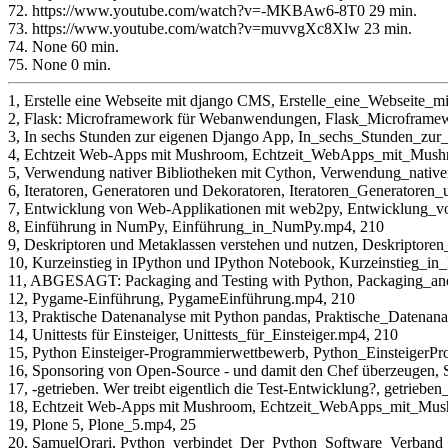
72. https://www.youtube.com/watch?v=-MKBAw6-8T0 29 min.
73. https://www.youtube.com/watch?v=muvvgXc8Xlw 23 min.
74. None 60 min.
75. None 0 min.
1, Erstelle eine Webseite mit django CMS, Erstelle_eine_Webseite
2, Flask: Microframework für Webanwendungen, Flask_Microfram
3, In sechs Stunden zur eigenen Django App, In_sechs_Stunden_z
4, Echtzeit Web-Apps mit Mushroom, Echtzeit_WebApps_mit_Mush
5, Verwendung nativer Bibliotheken mit Cython, Verwendung_nativ
6, Iteratoren, Generatoren und Dekoratoren, Iteratoren_Generatore
7, Entwicklung von Web-Applikationen mit web2py, Entwicklung
8, Einführung in NumPy, Einführung_in_NumPy.mp4, 210
9, Deskriptoren und Metaklassen verstehen und nutzen, Deskriptor
10, Kurzeinstieg in IPython und IPython Notebook, Kurzeinstieg_
11, ABGESAGT: Packaging and Testing with Python, Packaging_an
12, Pygame-Einführung, PygameEinführung.mp4, 210
13, Praktische Datenanalyse mit Python pandas, Praktische_Datena
14, Unittests für Einsteiger, Unittests_für_Einsteiger.mp4, 210
15, Python Einsteiger-Programmierwettbewerb, Python_EinsteigerP
16, Sponsoring von Open-Source - und damit den Chef überzeuge
17, -getrieben. Wer treibt eigentlich die Test-Entwicklung?, getrieb
18, Echtzeit Web-Apps mit Mushroom, Echtzeit_WebApps_mit_Mus
19, Plone 5, Plone_5.mp4, 25
20, SamuelOrari, Python_verbindet_Der_Python_Software_Verban