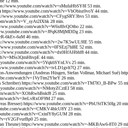
ne 12 min.
) https://www.youtube.com/watch?v=sMufaHbSY8I 53 min.
r) https://www.youtube.com/watch?v=VbObisz0voY 44 min.
tps://www.youtube.com/watch?v=CFygSRY3bvs 53 min.
e.com/watch?v=V_syAt2IXhk 28 min.
ps://www.youtube.com/watch?v=W6x8IvQOtbo 22 min.
://www.youtube.com/watch?v=JPqK8MjMDDg 23 min.
=eR-6kEv-6aM 46 min.
https://www.youtube.com/watch?v=2w7K5wUL9IE 55 min.
ttps://www.youtube.com/watch?v=0FSEzj7hl8E 52 min.
ttps://www.youtube.com/watch?v=dx0HfAHbhf8 44 min.
watch?v=MSs3QmHhvpE 44 min.
www.youtube.com/watch?v=5Yqk6SYnLVs 25 min.
s://www.youtube.com/watch?v=ivLD1gvlt7Q 27 min.
hon-Anwendungen (Andreas Hüsgen, Stefan Vollmar, Michael Sué) h
outube.com/watch?v=1VyTtm2YheY 26 min.
dreas Schreiber) https://www.youtube.com/watch?v=TM7lO_B-BPw 55 mi
www.youtube.com/watch?v=NMotyZCztEI 58 min.
e.com/watch?v=XOhRwhBnkf8 25 min.
e.com/watch?v=JreLvRxOF9M 27 min.
dreas Bresser) https://www.youtube.com/watch?v=PbUStTK50Ig 20 mi
.youtube.com/watch?v=CMKV4hlcU8Y 23 min.
w.youtube.com/watch?v=CxinlY8yGUM 28 min.
ch?v=rV2GFvurBp0 25 min.
ristian Theune) https://www.youtube.com/watch?v=-MKBAw6-8T0 29 mi