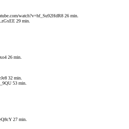
w.youtube.com/watch?v=hf_Su92HdR8 26 min.
CLzGxEE 29 min.
xo4 26 min.
Je8 32 min.
yb_9QU 53 min.
jeQ8cY 27 min.