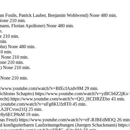
efan Foulis, Patrick Lauber, Benjamin Wohlwend) None 480 min.
None 210 min.
mann, Florian Apolloner) None 480 min.
n.
e 210 min.
min.
ohn) None 480 min.
10 min.
) None 210 min.
None 210 min.
) None 210 min.
 None 210 min.
ps://www.youtube.com/watch?v=BfEcIAzdv9M 29 min.
 (Schlomo Schapiro) https://www.youtube.com/watch?v=yiBCb6Z2jKo 
i Albrecht) https://www.youtube.com/watch?v=QO_HCDRZEbo 43 min.
ww.youtube.com/watch?v=uFg8KUfz8T0 45 min.
v=EA2FCvoo21Q 25 min.
=dr8y6ECP8sM 19 min.
homas Fenzl) https://www.youtube.com/watch?v=eF-RJBEdMOQ 26 min
n und konfigurierbaren Laufzeitumgebungen (Juergen Schackmann) h