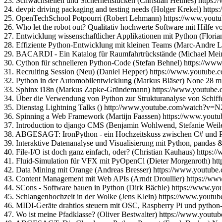
23. Schwachstellen und Sicherheitslücken (Christian Heimes) ht
24. devpi: driving packaging and testing needs (Holger Krekel) 
25. OpenTechSchool Potpourri (Robert Lehmann) https://www.yo
26. Who let the robot out? Qualitativ hochwerte Software mit Hilfe
27. Entwicklung wissenschaftlicher Applikationen mit Python (F
28. Effiziente Python-Entwicklung mit kleinen Teams (Marc-Andr
29. BACARDI - Ein Katalog für Raumfahrtrückstände (Michael Me
30. Cython für schnelleren Python-Code (Stefan Behnel) https://
31. Recruiting Session (Neu) (Daniel Hepper) https://www.yout
32. Python in der Automobilentwicklung (Markus Bläser) None 28 m
33. Sphinx i18n (Markus Zapke-Gründemann) https://www.youtub
34. Über die Verwendung von Python zur Strukturanalyse von Schi
35. Dienstag Lightning Talks () http://www.youtube.com/watch?v=
36. Spinning a Web Framework (Martijn Faassen) https://www.y
37. Introduction to django CMS (Benjamin Wohlwend, Stefanie We
38. ABGESAGT: IronPython - ein Hochzeitskuss zwischen C# und P
39. Interaktive Datenanalyse und Visualisierung mit Python, pand
40. File-I/O ist doch ganz einfach, oder? (Christian Kauhaus) htt
41. Fluid-Simulation für VFX mit PyOpenCl (Dieter Morgenroth) 
42. Data Mining mit Orange (Andreas Bresser) https://www.youtu
43. Content Management mit Web APIs (Arndt Droullier) https:/
44. SCons - Software bauen in Python (Dirk Bächle) https://www.
45. Schlangenhochzeit in der Wolke (Jens Klein) https://www.yout
46. MIDI-Geräte drahtlos steuern mit OSC, Raspberry Pi und pytho
47. Wo ist meine Pfadklasse? (Oliver Bestwalter) https://www.yo