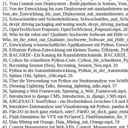
21, Vom Commit zum Deployment - Build pipelines in Jenkins, V
22, Von der Entwicklung bis zum Deployment mit standardisierten u
Von_der_Entwicklung_bis_zum_Deployment_mit_standardisierten_u
23, Schwachstellen und Sicherheitslücken, Schwachstellen_und_Sich
24, devpi: driving packaging and testing needs, devpi_driving_pack
25, OpenTechSchool Potpourri, OpenTechSchool_Potpourri.mp4, 28
26, Who let the robot out? Qualitativ hochwerte Software mit Hilfe vo
Who_let_the_robot_out_Qualitativ_hochwerte_Software_mit_Hilfe_v
27, Entwicklung wissenschaftlicher Applikationen mit Python, Entw
28, Effiziente Python-Entwicklung mit kleinen Teams, Effiziente_
29, BACARDI - Ein Katalog für Raumfahrtrückstände, BACARDI_E
30, Cython für schnelleren Python-Code, Cython_für_schnelleren_
31, Recruiting Session (Neu), Recruiting_Session_Neu.mp4, 20
32, Python in der Automobilentwicklung, Python_in_der_Automobil
33, Sphinx i18n, Sphinx_i18n.mp4, 26
34, Über die Verwendung von Python zur Strukturanalyse von Schi
35, Dienstag Lightning Talks, dienstag_lightning_talks.mp4, 57
36, Spinning a Web Framework, Spinning_a_Web_Framework.mp4,
37, Introduction to django CMS, Introduction_to_django_CMS.mp4,
38, ABGESAGT: IronPython - ein Hochzeitskuss zwischen C# und 
39, Interaktive Datenanalyse und Visualisierung mit Python, panda
40, File-I/O ist doch ganz einfach, oder?, FileIO_ist_doch_ganz_ein
41, Fluid-Simulation für VFX mit PyOpenCl, FluidSimulation_fü
42, Data Mining mit Orange, Data_Mining_mit_Orange.mp4, 19
43, Content Management mit Web APIs, Content_Management_mit