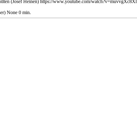
 wollten (Josef Heinen) https://www.youtube.com/watch?v=muvvgXc8X
er) None 0 min.